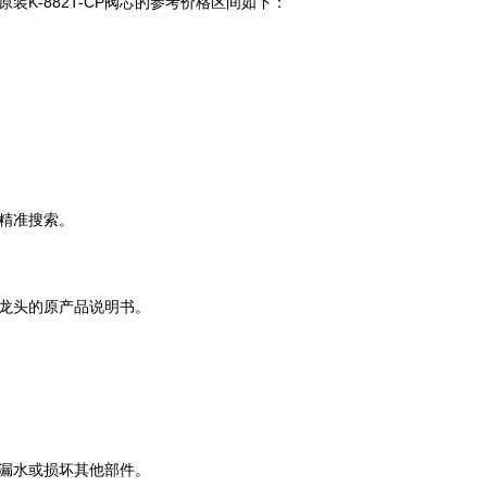
-882T-CP阀芯的参考价格区间如下：
精准搜索。
水龙头的原产品说明书。
漏水或损坏其他部件。