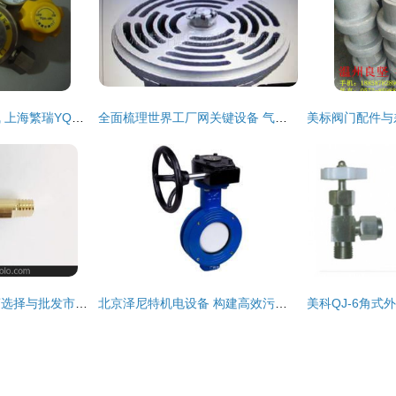
精细管控，精益供气 上海繁瑞YQA-401氨气减压阀应用探析
全面梳理世界工厂网关键设备 气阀、阀门、防污阀、空压机配件及差压变送器的应用与选购
阀门配件手柄供应商选择与批发市场行情分析
北京泽尼特机电设备 构建高效污水提升与流体控制方案